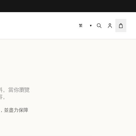
▼
料。當你瀏覽
容。
料，並盡力保障